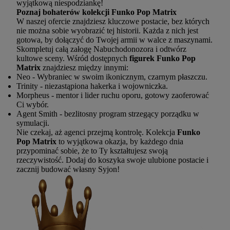
wyjątkową niespodziankę!
Poznaj bohaterów kolekcji Funko Pop Matrix
W naszej ofercie znajdziesz kluczowe postacie, bez których
nie można sobie wyobrazić tej historii. Każda z nich jest
gotowa, by dołączyć do Twojej armii w walce z maszynami.
Skompletuj całą załogę Nabuchodonozora i odtwórz
kultowe sceny. Wśród dostępnych
figurek Funko Pop
Matrix
znajdziesz między innymi:
Neo - Wybraniec w swoim ikonicznym, czarnym płaszczu.
Trinity - niezastąpiona hakerka i wojowniczka.
Morpheus - mentor i lider ruchu oporu, gotowy zaoferować
Ci wybór.
Agent Smith - bezlitosny program strzegący porządku w
symulacji.
Nie czekaj, aż agenci przejmą kontrolę. Kolekcja
Funko
Pop Matrix
to wyjątkowa okazja, by każdego dnia
przypominać sobie, że to Ty kształtujesz swoją
rzeczywistość. Dodaj do koszyka swoje ulubione postacie i
zacznij budować własny Syjon!