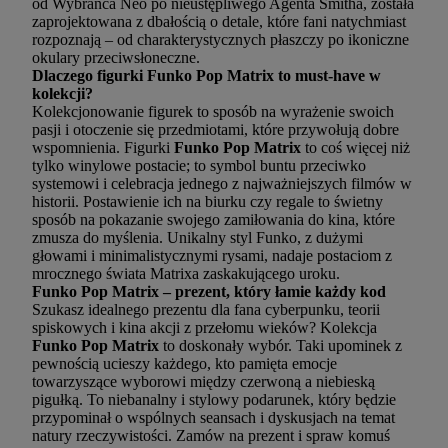
od Wybrańca Neo po nieustępliwego Agenta Smitha, została
zaprojektowana z dbałością o detale, które fani natychmiast
rozpoznają – od charakterystycznych płaszczy po ikoniczne
okulary przeciwsłoneczne.
Dlaczego figurki Funko Pop Matrix to must-have w
kolekcji?
Kolekcjonowanie figurek to sposób na wyrażenie swoich
pasji i otoczenie się przedmiotami, które przywołują dobre
wspomnienia. Figurki
Funko Pop Matrix
to coś więcej niż
tylko winylowe postacie; to symbol buntu przeciwko
systemowi i celebracja jednego z najważniejszych filmów w
historii. Postawienie ich na biurku czy regale to świetny
sposób na pokazanie swojego zamiłowania do kina, które
zmusza do myślenia. Unikalny styl Funko, z dużymi
głowami i minimalistycznymi rysami, nadaje postaciom z
mrocznego świata Matrixa zaskakującego uroku.
Funko Pop Matrix – prezent, który łamie każdy kod
Szukasz idealnego prezentu dla fana cyberpunku, teorii
spiskowych i kina akcji z przełomu wieków? Kolekcja
Funko Pop Matrix
to doskonały wybór. Taki upominek z
pewnością ucieszy każdego, kto pamięta emocje
towarzyszące wyborowi między czerwoną a niebieską
pigułką. To niebanalny i stylowy podarunek, który będzie
przypominał o wspólnych seansach i dyskusjach na temat
natury rzeczywistości. Zamów na prezent i spraw komuś