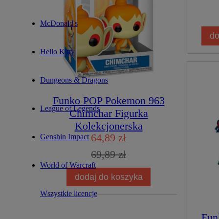
McDonald's
do
Hello Kitty
Dungeons & Dragons
Funko POP Pokemon 963
League of Legends
Chimchar Figurka
Kolekcjonerska
64,89 zł
Genshin Impact
69,89 zł
World of Warcraft
dodaj do koszyka
Wszystkie licencje
Fun