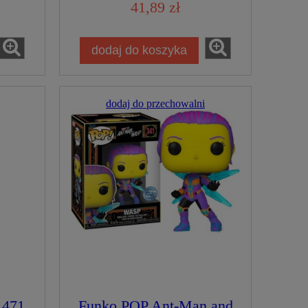
rska
41,89 zł
dodaj do koszyka
dodaj do przechowalni
1471
Funko POP Ant-Man and