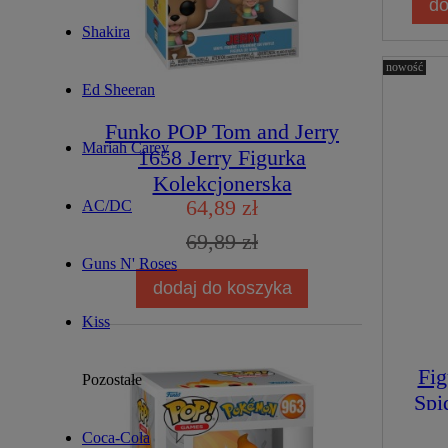
do
Shakira
nowość
Ed Sheeran
Funko POP Tom and Jerry
Mariah Carey
1658 Jerry Figurka
Kolekcjonerska
64,89 zł
AC/DC
69,89 zł
Guns N' Roses
dodaj do koszyka
Kiss
Fig
Pozostałe
Spi
Coca-Cola