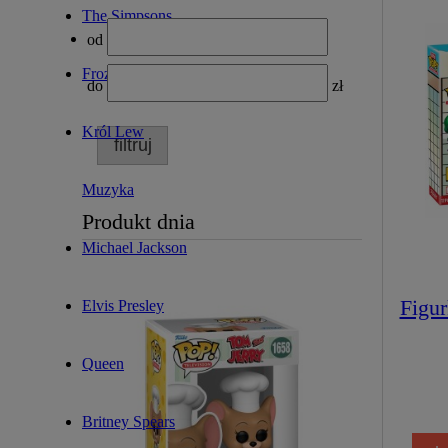
The Simpsons
od
Frozen
do
zł
Król Lew
filtruj
Muzyka
Produkt dnia
Michael Jackson
Figu
Elvis Presley
Queen
Britney Spears