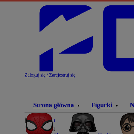
Zaloguj się / Zarejestruj się
Strona główna
Figurki
N
Blog
»
Figurki
»
Marvel