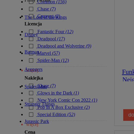
Common
(156)
Chase
(7)
Convent
(2)
The Lord of the Rings
Licencja
Fantastic Four
(12)
Disney
Deadpool
(17)
Deadpool and Wolverine
(9)
Batman
Marvel
(57)
Spider-Man
(12)
Avengers
więcej
Funk
Naklejka
Nei
Chase
(7)
1526
Spider-Man
Glows in the Dark
(1)
New York Comic Con 2022
(1)
Stranger Things
Pop In A Box Exclusive
(2)
do
Special Edition
(52)
Jurassic Park
więcej
Cena