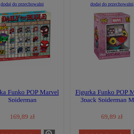
dodaj do przechowalni
dodaj do przechowalni
rka Funko POP Marvel
Figurka Funko POP M
Spiderman
3pack Spiderman M
Morales Ghost Spi
Bouquet
169,89 zł
69,89 zł