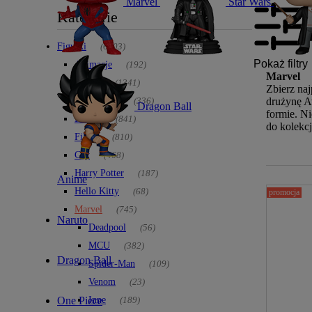
Marvel
Star Wars
Kategorie
Figurki
(6903)
Pokaż filtry
Animacje
(192)
Marvel
Anime
(1341)
Zbierz na
drużynę A
DC Comics
(336)
Dragon Ball
formie. Ni
Disney
(841)
do kolekcj
Filmy
(810)
Gry
(468)
Harry Potter
(187)
Anime
Hello Kitty
(68)
promocja
Marvel
(745)
Naruto
Deadpool
(56)
MCU
(382)
Dragon Ball
Spider-Man
(109)
Venom
(23)
One Piece
Inne
(189)