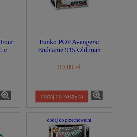
 Four
Funko POP Avengers:
tic
Endgame 915 Old man
rska
Steve Special Edition
Limitowana Figurka
99,89 zł
Kolekcjonerska
dodaj do koszyka
dodaj do przechowalni