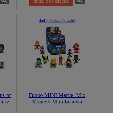
dodaj do koszyka
dodaj do przechowalni
ns of
Funko MINI Marvel Mix
tery
Mystery Mini Losowa
ot
Figurka Kolekcjonerska