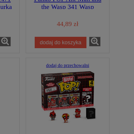
gurka
the Wasp 341 Wasp
blacklight Special Edition
Limitowana Świecąca
44,89 zł
Figurka Kolekcjonerska
dodaj do koszyka
dodaj do przechowalni