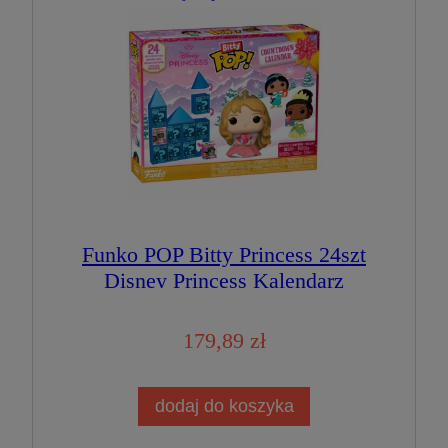
Funko POP Bitty Princess 24szt
Disney Princess Kalendarz
Adventowy Figurka
Kolekcjonerska
179,89 zł
dodaj do koszyka