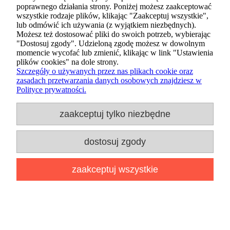
poprawnego działania strony. Poniżej możesz zaakceptować
wszystkie rodzaje plików, klikając "Zaakceptuj wszystkie",
lub odmówić ich używania (z wyjątkiem niezbędnych).
Możesz też dostosować pliki do swoich potrzeb, wybierając
"Dostosuj zgody". Udzieloną zgodę możesz w dowolnym
momencie wycofać lub zmienić, klikając w link "Ustawienia
plików cookies" na dole strony.
dodaj do przechowalni
Szczegóły o używanych przez nas plikach cookie oraz
zasadach przetwarzania danych osobowych znajdziesz w
Polityce prywatności.
zaakceptuj tylko niezbędne
dostosuj zgody
zaakceptuj wszystkie
Funko POP DC Super Heroes 526
Supergirl Holiday Figurka
Kolekcjonerska