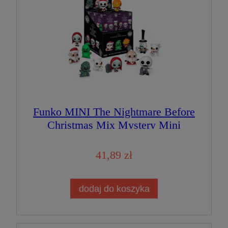
Funko MINI The Nightmare Before
Christmas Mix Mystery Mini
Losowa Disney Figurka
Kolekcjonerska
41,89 zł
dodaj do koszyka