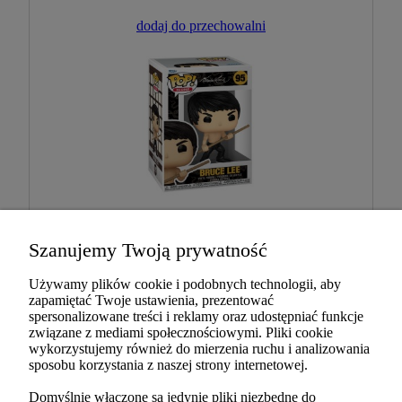
dodaj do przechowalni
Szanujemy Twoją prywatność
Funko POP Bruce Lee 95 Bruce
Lee Figurka Kolekcjonerska
Używamy plików cookie i podobnych technologii, aby
zapamiętać Twoje ustawienia, prezentować
spersonalizowane treści i reklamy oraz udostępniać funkcje
związane z mediami społecznościowymi. Pliki cookie
69,89 zł
wykorzystujemy również do mierzenia ruchu i analizowania
sposobu korzystania z naszej strony internetowej.
dodaj do koszyka
Domyślnie włączone są jedynie pliki niezbędne do