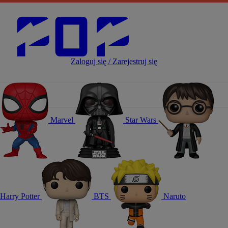
Zaloguj się / Zarejestruj się
Marvel
Star Wars
Harry Potter
BTS
Naruto