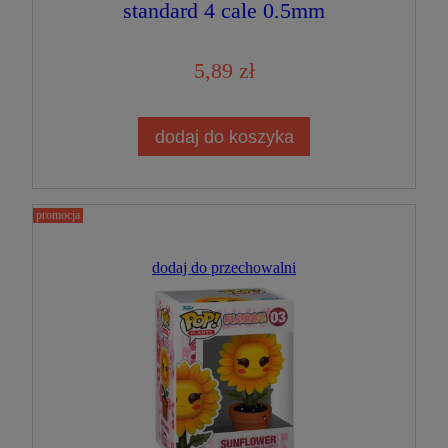
standard 4 cale 0,5mm
Przeźroczysty PREMIUM Figurka
Kolekcjonerska
5,89 zł
dodaj do koszyka
promocja
dodaj do przechowalni