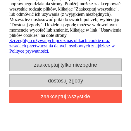
poprawnego działania strony. Poniżej możesz zaakceptować
wszystkie rodzaje plików, klikając "Zaakceptuj wszystkie",
lub odmówić ich używania (z wyjątkiem niezbędnych).
Możesz też dostosować pliki do swoich potrzeb, wybierając
Figurka Funko POP Keychain
"Dostosuj zgody". Udzieloną zgodę możesz w dowolnym
momencie wycofać lub zmienić, klikając w link "Ustawienia
Ghost Face 1 losowy Brelok
plików cookies" na dole strony.
Szczegóły o używanych przez nas plikach cookie oraz
zasadach przetwarzania danych osobowych znajdziesz w
41,89 zł
Polityce prywatności.
zaakceptuj tylko niezbędne
dodaj do koszyka
dostosuj zgody
nowość
zaakceptuj wszystkie
dodaj do przechowalni