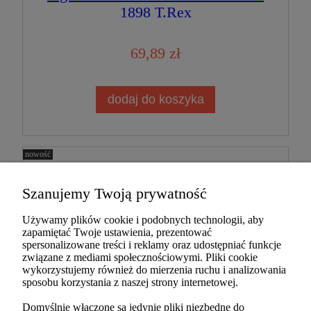
1898 T.Rex
69,89 zł
dodaj do koszyka
nowość
dodaj do przechowalni
Szanujemy Twoją prywatność
Używamy plików cookie i podobnych technologii, aby
zapamiętać Twoje ustawienia, prezentować
spersonalizowane treści i reklamy oraz udostępniać funkcje
związane z mediami społecznościowymi. Pliki cookie
wykorzystujemy również do mierzenia ruchu i analizowania
sposobu korzystania z naszej strony internetowej.
Domyślnie włączone są jedynie pliki niezbędne do