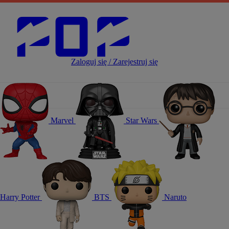
Zaloguj się / Zarejestruj się
Marvel
Star Wars
Harry Potter
BTS
Naruto