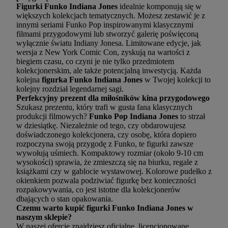
Figurki Funko Indiana Jones
idealnie komponują się w
większych kolekcjach tematycznych. Możesz zestawić je z
innymi seriami Funko Pop inspirowanymi klasycznymi
filmami przygodowymi lub stworzyć galerię poświęconą
wyłącznie światu Indiany Jonesa. Limitowane edycje, jak
wersja z New York Comic Con, zyskują na wartości z
biegiem czasu, co czyni je nie tylko przedmiotem
kolekcjonerskim, ale także potencjalną inwestycją. Każda
kolejna
figurka Funko Indiana Jones
w Twojej kolekcji to
kolejny rozdział legendarnej sagi.
Perfekcyjny prezent dla miłośników kina przygodowego
Szukasz prezentu, który trafi w gusta fana klasycznych
produkcji filmowych?
Funko Pop Indiana Jones
to strzał
w dziesiątkę. Niezależnie od tego, czy obdarowujesz
doświadczonego kolekcjonera, czy osobę, która dopiero
rozpoczyna swoją przygodę z Funko, te figurki zawsze
wywołują uśmiech. Kompaktowy rozmiar (około 9-10 cm
wysokości) sprawia, że zmieszczą się na biurku, regale z
książkami czy w gablocie wystawowej. Kolorowe pudełko z
okienkiem pozwala podziwiać figurkę bez konieczności
rozpakowywania, co jest istotne dla kolekcjonerów
dbających o stan opakowania.
Czemu warto kupić figurki Funko Indiana Jones w
naszym sklepie?
W naszej ofercie znajdziesz oficjalne, licencjonowane