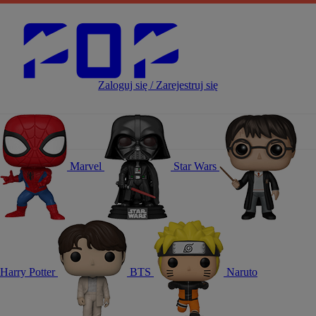
Zaloguj się / Zarejestruj się
Marvel
Star Wars
Harry Potter
BTS
Naruto