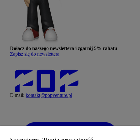
Dołącz do naszego newslettera i zgarnij
5% rabatu
Zapisz się do newslettera
E-mail:
kontakt@popventure.pl
Szanujemy Twoją prywatność