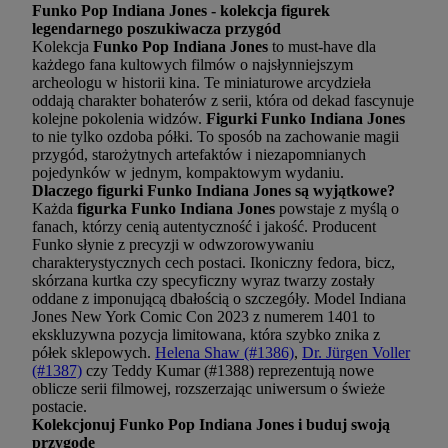
Funko Pop Indiana Jones - kolekcja figurek
legendarnego poszukiwacza przygód
Kolekcja
Funko Pop Indiana Jones
to must-have dla
każdego fana kultowych filmów o najsłynniejszym
archeologu w historii kina. Te miniaturowe arcydzieła
oddają charakter bohaterów z serii, która od dekad fascynuje
kolejne pokolenia widzów.
Figurki Funko Indiana Jones
to nie tylko ozdoba półki. To sposób na zachowanie magii
przygód, starożytnych artefaktów i niezapomnianych
pojedynków w jednym, kompaktowym wydaniu.
Dlaczego figurki Funko Indiana Jones są wyjątkowe?
Każda
figurka Funko Indiana Jones
powstaje z myślą o
fanach, którzy cenią autentyczność i jakość. Producent
Funko słynie z precyzji w odwzorowywaniu
charakterystycznych cech postaci. Ikoniczny fedora, bicz,
skórzana kurtka czy specyficzny wyraz twarzy zostały
oddane z imponującą dbałością o szczegóły. Model Indiana
Jones New York Comic Con 2023 z numerem 1401 to
ekskluzywna pozycja limitowana, która szybko znika z
półek sklepowych.
Helena Shaw (#1386)
,
Dr. Jürgen Voller
(#1387)
czy Teddy Kumar (#1388) reprezentują nowe
oblicze serii filmowej, rozszerzając uniwersum o świeże
postacie.
Kolekcjonuj Funko Pop Indiana Jones i buduj swoją
przygodę