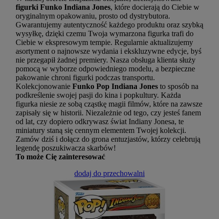
figurki Funko Indiana Jones
, które docierają do Ciebie w
oryginalnym opakowaniu, prosto od dystrybutora.
Gwarantujemy autentyczność każdego produktu oraz szybką
wysyłkę, dzięki czemu Twoja wymarzona figurka trafi do
Ciebie w ekspresowym tempie. Regularnie aktualizujemy
asortyment o najnowsze wydania i ekskluzywne edycje, byś
nie przegapił żadnej premiery. Nasza obsługa klienta służy
pomocą w wyborze odpowiedniego modelu, a bezpieczne
pakowanie chroni figurki podczas transportu.
Kolekcjonowanie
Funko Pop Indiana Jones
to sposób na
podkreślenie swojej pasji do kina i popkultury. Każda
figurka niesie ze sobą cząstkę magii filmów, które na zawsze
zapisały się w historii. Niezależnie od tego, czy jesteś fanem
od lat, czy dopiero odkrywasz świat Indiany Jonesa, te
miniatury staną się cennym elementem Twojej kolekcji.
Zamów dziś i dołącz do grona entuzjastów, którzy celebrują
legendę poszukiwacza skarbów!
To może Cię zainteresować
dodaj do przechowalni