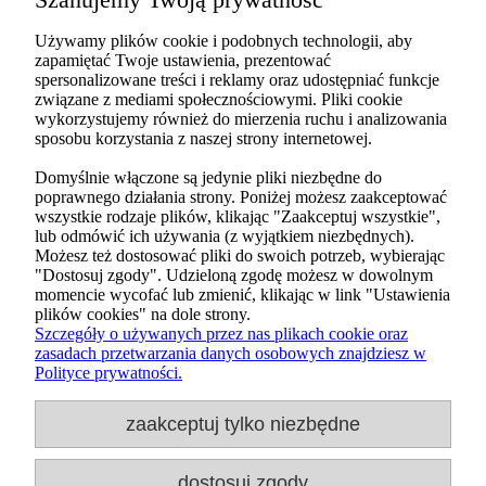
Używamy plików cookie i podobnych technologii, aby
zapamiętać Twoje ustawienia, prezentować
spersonalizowane treści i reklamy oraz udostępniać funkcje
związane z mediami społecznościowymi. Pliki cookie
wykorzystujemy również do mierzenia ruchu i analizowania
sposobu korzystania z naszej strony internetowej.
Domyślnie włączone są jedynie pliki niezbędne do
poprawnego działania strony. Poniżej możesz zaakceptować
wszystkie rodzaje plików, klikając "Zaakceptuj wszystkie",
lub odmówić ich używania (z wyjątkiem niezbędnych).
Możesz też dostosować pliki do swoich potrzeb, wybierając
"Dostosuj zgody". Udzieloną zgodę możesz w dowolnym
Formularz kontaktowy
momencie wycofać lub zmienić, klikając w link "Ustawienia
O nas
plików cookies" na dole strony.
Szczegóły o używanych przez nas plikach cookie oraz
zasadach przetwarzania danych osobowych znajdziesz w
Dla klientów
Polityce prywatności.
Dostawa
zaakceptuj tylko niezbędne
dostosuj zgody