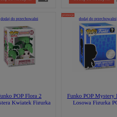
promocja
dodaj do przechowalni
dodaj do przechowalni
unko POP Flora 2
Funko POP Mystery
tera Kwiatek Figurka
Losowa Figurka P
Kolekcjonerska
Exclusive Special Ed
Limitowana Figur