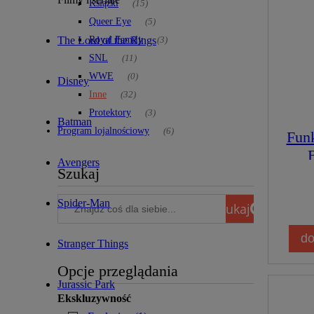
Książki
(15)
Queer Eye
(5)
The Lord of the Rings
Royal Family
(3)
SNL
(11)
WWE
(0)
Disney
Inne
(32)
Protektory
(3)
Batman
Program lojalnościowy
(6)
Fun
Avengers
Szukaj
Spider-Man
szukaj
do
Stranger Things
Opcje przeglądania
Jurassic Park
Ekskluzywność