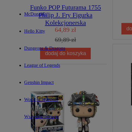
Funko POP Futurama 1755
Philip J. Fry Figurka
McDonald's
Kolekcjonerska
do
64,89 zł
Hello Kitty
69,89 zł
Dungeons & Dragons
dodaj do koszyka
League of Legends
Genshin Impact
World of Warcraft
Wszystkie licencje