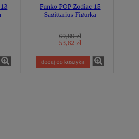
 13
Funko POP Zodiac 15
a
Sagittarius Figurka
Kolekcjonerska
69,89 zł
53,82 zł
dodaj do koszyka