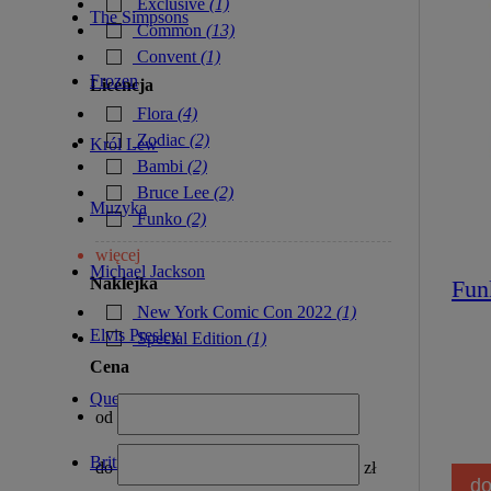
Exclusive
(1)
The Simpsons
Common
(13)
Convent
(1)
Frozen
Licencja
Flora
(4)
Zodiac
(2)
Król Lew
Bambi
(2)
Bruce Lee
(2)
Muzyka
Funko
(2)
więcej
Michael Jackson
Naklejka
Fun
New York Comic Con 2022
(1)
Elvis Presley
Special Edition
(1)
Cena
Queen
od
Britney Spears
do
zł
do