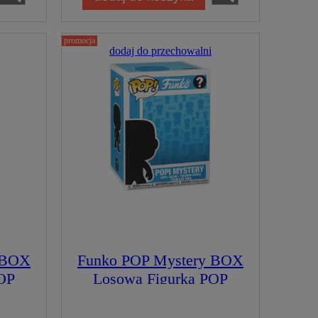
promocja
dodaj do przechowalni
 BOX
Funko POP Mystery BOX
OP
Losowa Figurka POP
ition
standard Figurka
ka
Kolekcjonerska