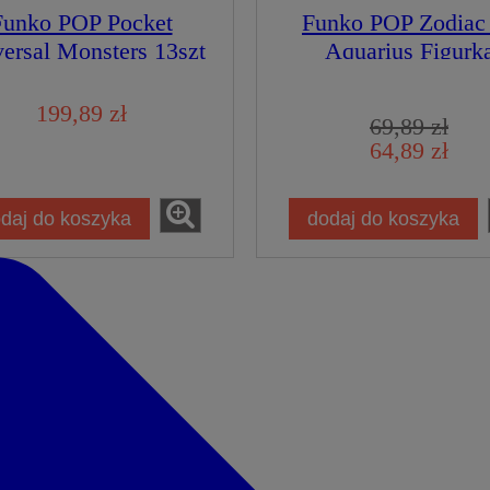
Funko POP Pocket
Funko POP Zodiac
ersal Monsters 13szt
Aquarius Figurk
Advent Calendar
Kolekcjonerska
endarz Adewentowy
199,89 zł
69,89 zł
pooky Countdown
64,89 zł
urka Kolekcjonerska
daj do koszyka
dodaj do koszyka