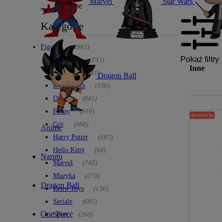
Marvel
Star Wars
»
Inne
Kategorie
Figurki
(6903)
Pokaż filtry
Animacje
(192)
Inne
Anime
(1341)
Dragon Ball
DC Comics
(336)
Disney
(841)
Filmy
(810)
promocja
Gry
(468)
Anime
Harry Potter
(187)
Hello Kitty
(68)
Naruto
Marvel
(745)
Muzyka
(270)
Dragon Ball
Retro Toys
(136)
Seriale
(685)
One Piece
Sport
(260)