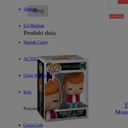
Shakira
filtruj
promocja
Ed Sheeran
Produkt dnia
Mariah Carey
AC/DC
Guns N' Roses
Kiss
F
Pozostałe
Mons
Coca-Cola