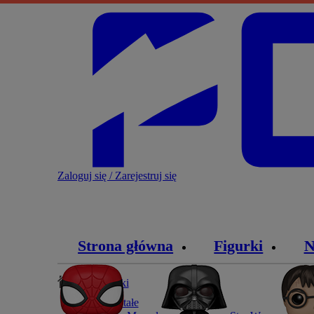
Zaloguj się / Zarejestruj się
Strona główna
Figurki
N
Blog
»
Figurki
»
Pozostałe