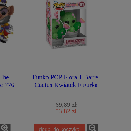
The
Funko POP Flora 1 Barrel
e 776
Cactus Kwiatek Figurka
Kolekcjonerska
69,89 zł
53,82 zł
dodaj do koszyka