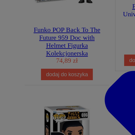
Univ
Funko POP Back To The
Kal
Future 959 Doc with
S
Helmet Figurka
Fig
Kolekcjonerska
74,89 zł
do
dodaj do koszyka