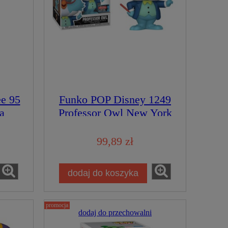
e 95
Funko POP Disney 1249
a
Professor Owl New York
Comic Con 2022
Limitowana Figurka
99,89 zł
Kolekcjonerska
dodaj do koszyka
promocja
dodaj do przechowalni