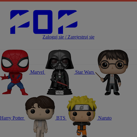
Zaloguj się / Zarejestruj się
Marvel
Star Wars
Harry Potter
BTS
Naruto