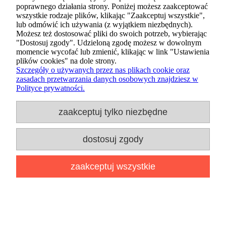
poprawnego działania strony. Poniżej możesz zaakceptować
wszystkie rodzaje plików, klikając "Zaakceptuj wszystkie",
lub odmówić ich używania (z wyjątkiem niezbędnych).
Możesz też dostosować pliki do swoich potrzeb, wybierając
Figurka Funko POP Kingdom
"Dostosuj zgody". Udzieloną zgodę możesz w dowolnym
Hearts 1120 Lingering Will
momencie wycofać lub zmienić, klikając w link "Ustawienia
plików cookies" na dole strony.
Szczegóły o używanych przez nas plikach cookie oraz
zasadach przetwarzania danych osobowych znajdziesz w
69,89 zł
Polityce prywatności.
64,89 zł
zaakceptuj tylko niezbędne
dodaj do koszyka
dostosuj zgody
zaakceptuj wszystkie
promocja
dodaj do przechowalni