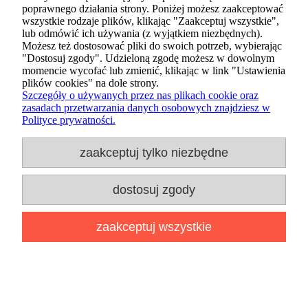
poprawnego działania strony. Poniżej możesz zaakceptować
wszystkie rodzaje plików, klikając "Zaakceptuj wszystkie",
lub odmówić ich używania (z wyjątkiem niezbędnych).
Możesz też dostosować pliki do swoich potrzeb, wybierając
"Dostosuj zgody". Udzieloną zgodę możesz w dowolnym
momencie wycofać lub zmienić, klikając w link "Ustawienia
Figurka Funko POP Lilo & Stitch
plików cookies" na dole strony.
1229 Gamer Stitch
Szczegóły o używanych przez nas plikach cookie oraz
zasadach przetwarzania danych osobowych znajdziesz w
Polityce prywatności.
69,89 zł
zaakceptuj tylko niezbędne
dodaj do koszyka
dostosuj zgody
zaakceptuj wszystkie
promocja
dodaj do przechowalni