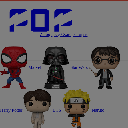
Zaloguj się / Zarejestruj się
Marvel
Star Wars
Harry Potter
BTS
Naruto