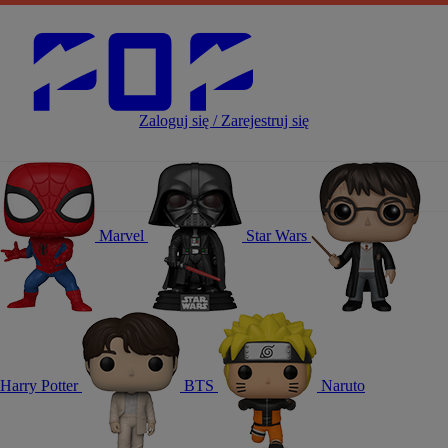
Zaloguj się / Zarejestruj się
Marvel
Star Wars
Harry Potter
BTS
Naruto