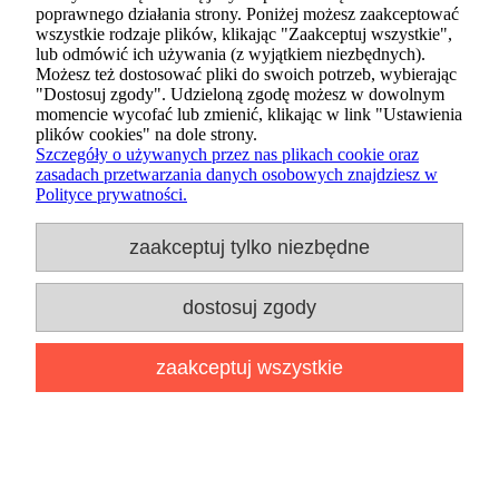
poprawnego działania strony. Poniżej możesz zaakceptować
wszystkie rodzaje plików, klikając "Zaakceptuj wszystkie",
lub odmówić ich używania (z wyjątkiem niezbędnych).
dodaj do koszyka
Możesz też dostosować pliki do swoich potrzeb, wybierając
"Dostosuj zgody". Udzieloną zgodę możesz w dowolnym
momencie wycofać lub zmienić, klikając w link "Ustawienia
plików cookies" na dole strony.
nowość
Szczegóły o używanych przez nas plikach cookie oraz
zasadach przetwarzania danych osobowych znajdziesz w
Polityce prywatności.
dodaj do przechowalni
zaakceptuj tylko niezbędne
dostosuj zgody
zaakceptuj wszystkie
Figurka Funko POP Bitty Hello