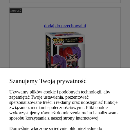
nowość
dodaj do przechowalni
Szanujemy Twoją prywatność
Używamy plików cookie i podobnych technologii, aby
zapamiętać Twoje ustawienia, prezentować
Figurka Funko POP Batman Ninja
spersonalizowane treści i reklamy oraz udostępniać funkcje
związane z mediami społecznościowymi. Pliki cookie
607 Harley Quinn
wykorzystujemy również do mierzenia ruchu i analizowania
sposobu korzystania z naszej strony internetowej.
69,89 zł
Domyślnie włączone są jedynie pliki niezbędne do