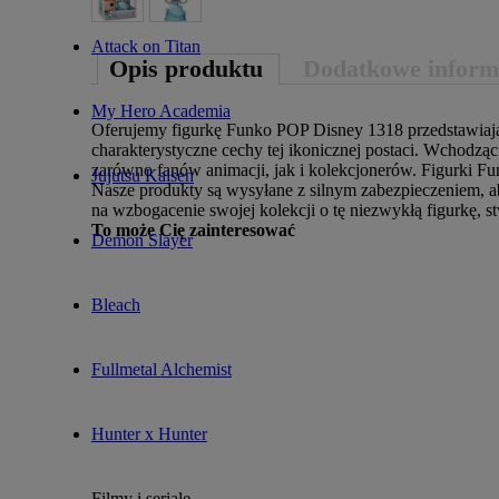
Attack on Titan
Opis produktu
Dodatkowe inform
My Hero Academia
Oferujemy figurkę Funko POP Disney 1318 przedstawiają
charakterystyczne cechy tej ikonicznej postaci. Wchodz
zarówno fanów animacji, jak i kolekcjonerów. Figurki Fu
Jujutsu Kaisen
Nasze produkty są wysyłane z silnym zabezpieczeniem, ab
na wzbogacenie swojej kolekcji o tę niezwykłą figurkę, 
To może Cię zainteresować
Demon Slayer
Bleach
Fullmetal Alchemist
Hunter x Hunter
Filmy i seriale