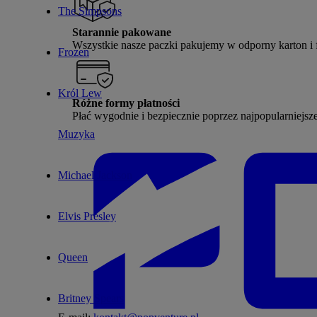
The Simpsons
Starannie pakowane
Wszystkie nasze paczki pakujemy w odporny karton i 
Frozen
Król Lew
Różne formy płatności
Płać wygodnie i bezpiecznie poprzez najpopularniejsz
Muzyka
Michael Jackson
Elvis Presley
Queen
Britney Spears