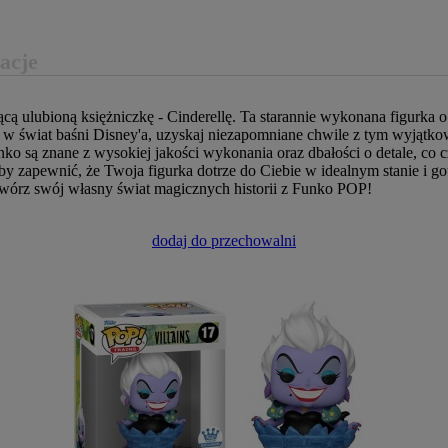
acje
cą ulubioną księżniczkę - Cinderellę. Ta starannie wykonana figurk
ąc w świat baśni Disney'a, uzyskaj niezapomniane chwile z tym wyjąt
nko są znane z wysokiej jakości wykonania oraz dbałości o detale, c
y zapewnić, że Twoja figurka dotrze do Ciebie w idealnym stanie i go
stwórz swój własny świat magicznych historii z Funko POP!
dodaj do przechowalni