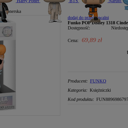
Harry Potter
BTS
Naruto
ekcjonerska
dodaj do przechowalni
Funko POP Disney 1318 Cinder
Dostępność:
Niedostę
69,89 zł
Cena:
Producent:
FUNKO
Kategoria:
Księżniczki
Kod produktu:
FUN889698679