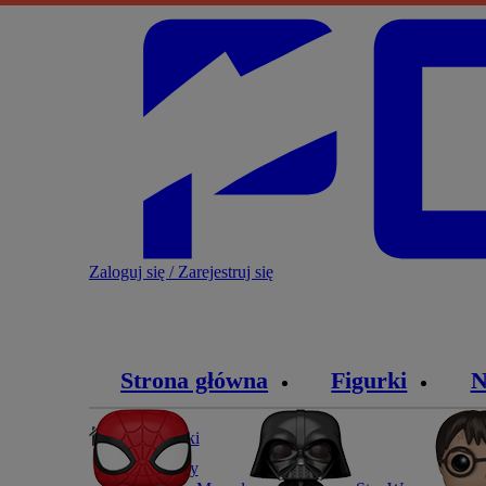
Zaloguj się / Zarejestruj się
Strona główna
Figurki
N
Blog
»
Figurki
»
Disney