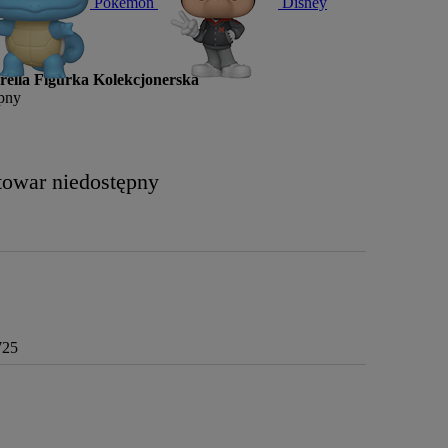
Pokémon
Disney
ella Figurka Kolekcjonerska
pny
towar niedostępny
725