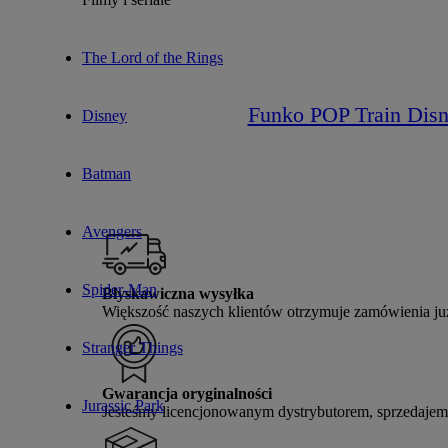
The Lord of the Rings
Funko POP Train Disne
Disney
Batman
Avengers
Spider-Man
Błyskawiczna wysyłka
Większość naszych klientów otrzymuje zamówienia j
Stranger Things
Gwarancja oryginalności
Jurassic Park
Jesteśmy licencjonowanym dystrybutorem, sprzedajemy