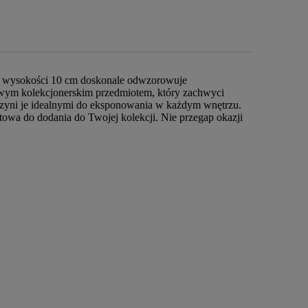
a o wysokości 10 cm doskonale odwzorowuje
kowym kolekcjonerskim przedmiotem, który zachwyci
o czyni je idealnymi do eksponowania w każdym wnętrzu.
towa do dodania do Twojej kolekcji. Nie przegap okazji