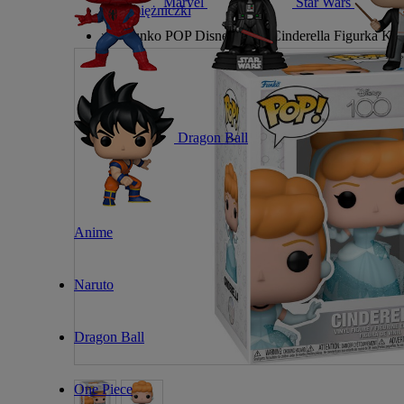
Marvel
Star Wars
»
Księżniczki
»
Funko POP Disney 1318 Cinderella Figurka Kol
Dragon Ball
Anime
Naruto
Dragon Ball
One Piece