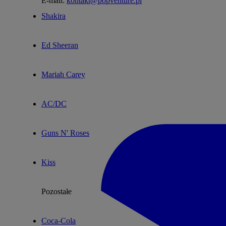
E-mail:
kontakt@popventure.pl
Shakira
Ed Sheeran
Mariah Carey
AC/DC
Guns N' Roses
Kiss
Pozostałe
Coca-Cola