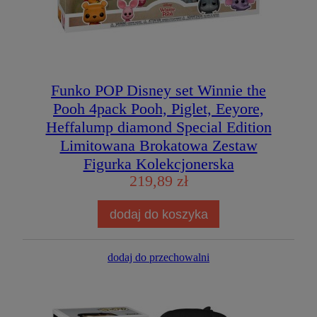
Funko POP Disney set Winnie the
Pooh 4pack Pooh, Piglet, Eeyore,
Heffalump diamond Special Edition
Limitowana Brokatowa Zestaw
Figurka Kolekcjonerska
219,89 zł
dodaj do koszyka
dodaj do przechowalni