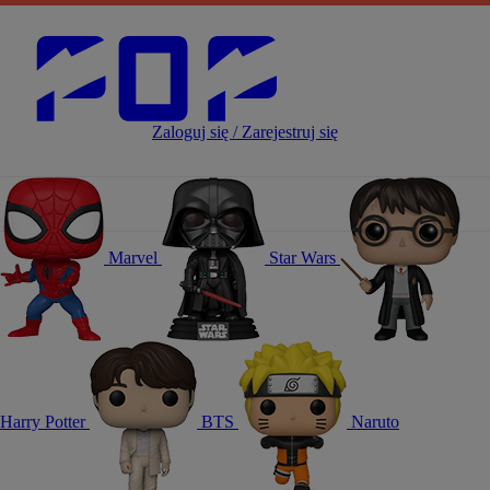
Zaloguj się / Zarejestruj się
Marvel
Star Wars
Harry Potter
BTS
Naruto