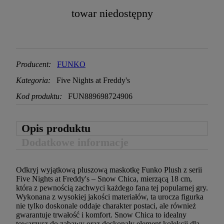
towar niedostępny
Producent:
FUNKO
Kategoria:
Five Nights at Freddy's
Kod produktu:
FUN889698724906
Opis produktu
Dodatkowe informacje
Odkryj wyjątkową pluszową maskotkę Funko Plush z serii
Five Nights at Freddy's – Snow Chica, mierzącą 18 cm,
która z pewnością zachwyci każdego fana tej popularnej gry.
Wykonana z wysokiej jakości materiałów, ta urocza figurka
nie tylko doskonale oddaje charakter postaci, ale również
gwarantuje trwałość i komfort. Snow Chica to idealny
towarzysz do zabawy oraz doskonały element kolekcji dla