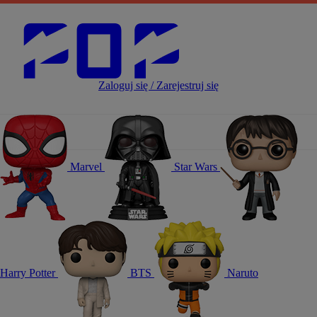
Zaloguj się / Zarejestruj się
Marvel
Star Wars
Harry Potter
BTS
Naruto