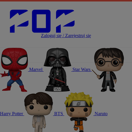
Zaloguj się / Zarejestruj się
Marvel
Star Wars
Harry Potter
BTS
Naruto