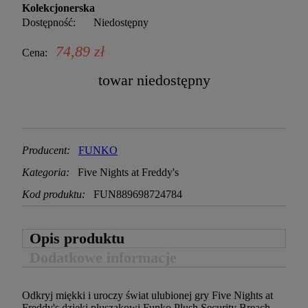
Kolekcjonerska
Dostępność:
Niedostępny
74,89 zł
Cena:
towar niedostępny
Producent:
FUNKO
Kategoria:
Five Nights at Freddy's
Kod produktu:
FUN889698724784
Opis produktu
Dodatkowe informacje
Odkryj miękki i uroczy świat ulubionej gry Five Nights at
Freddy's dzięki pluszakowi Funko Plush Security Breach -